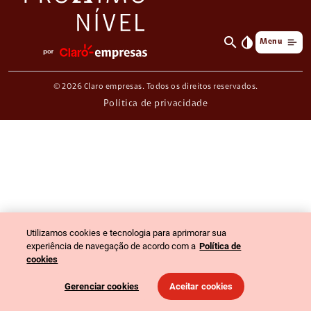
search
invert_colors
Menu
© 2026 Claro empresas. Todos os direitos reservados.
Política de privacidade
Utilizamos cookies e tecnologia para aprimorar sua
experiência de navegação de acordo com a
Política de
cookies
Gerenciar cookies
Aceitar cookies