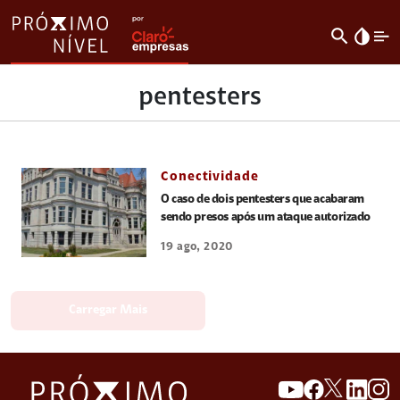
search
invert_colors
pentesters
Conectividade
O caso de dois pentesters que acabaram
sendo presos após um ataque autorizado
19 ago, 2020
Carregar Mais