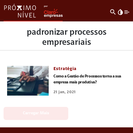
search
invert_colors
padronizar processos
empresariais
Estratégia
Como a Gestão de Processos torna a sua
empresa mais produtiva?
21 jan, 2021
Carregar Mais