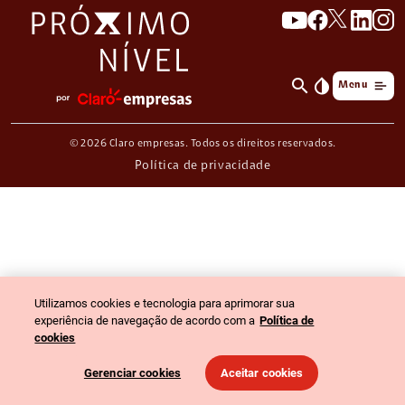
search
invert_colors
Menu
© 2026 Claro empresas. Todos os direitos reservados.
Política de privacidade
Utilizamos cookies e tecnologia para aprimorar sua
experiência de navegação de acordo com a
Política de
cookies
Gerenciar cookies
Aceitar cookies