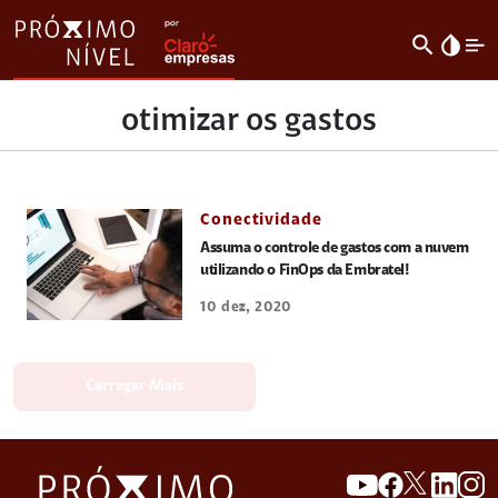
search
invert_colors
otimizar os gastos
Conectividade
Assuma o controle de gastos com a nuvem
utilizando o FinOps da Embratel!
10 dez, 2020
Carregar Mais