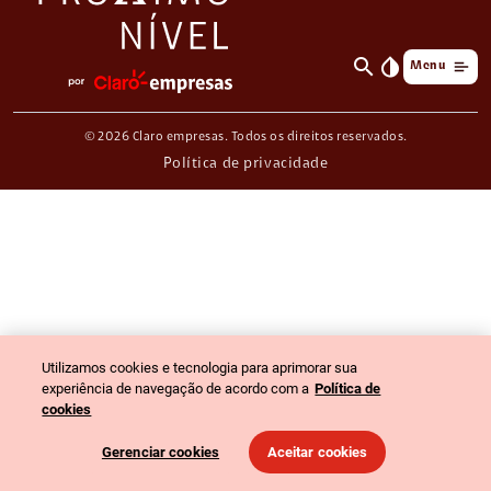
search
invert_colors
Menu
© 2026 Claro empresas. Todos os direitos reservados.
Política de privacidade
Utilizamos cookies e tecnologia para aprimorar sua
experiência de navegação de acordo com a
Política de
cookies
Gerenciar cookies
Aceitar cookies