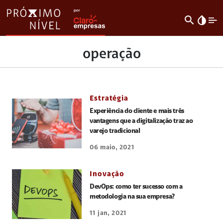
search
invert_colors
operação
Estratégia
Experiência do cliente e mais três
vantagens que a digitalização traz ao
varejo tradicional
06 maio, 2021
Inovação
DevOps: como ter sucesso com a
metodologia na sua empresa?
11 jan, 2021