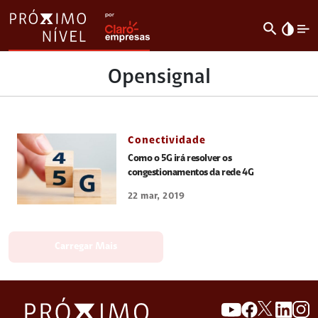
search
invert_colors
Opensignal
Conectividade
Como o 5G irá resolver os
congestionamentos da rede 4G
22 mar, 2019
Carregar Mais