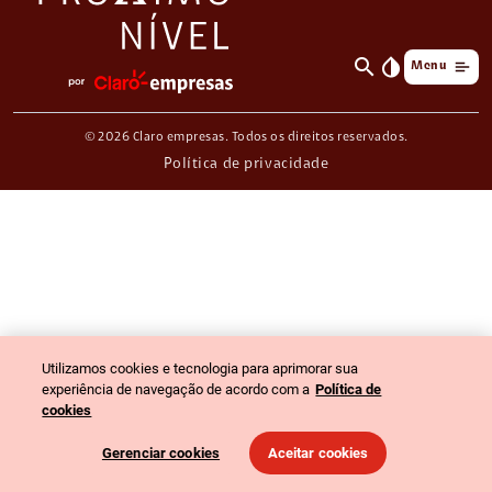
search
invert_colors
Menu
© 2026 Claro empresas. Todos os direitos reservados.
Política de privacidade
Utilizamos cookies e tecnologia para aprimorar sua
experiência de navegação de acordo com a
Política de
cookies
Gerenciar cookies
Aceitar cookies