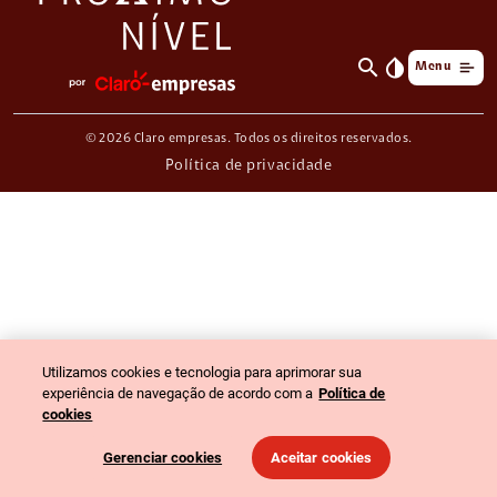
search
invert_colors
Menu
© 2026 Claro empresas. Todos os direitos reservados.
Política de privacidade
Utilizamos cookies e tecnologia para aprimorar sua
experiência de navegação de acordo com a
Política de
cookies
Gerenciar cookies
Aceitar cookies