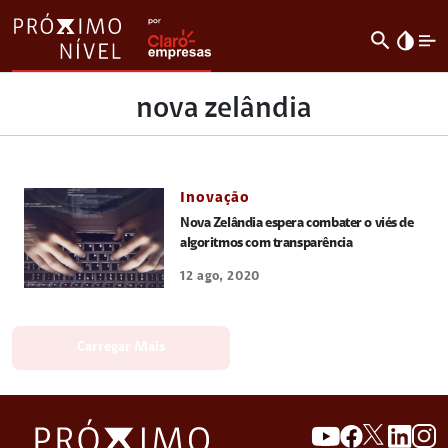
search
invert_colors
nova zelândia
Inovação
Nova Zelândia espera combater o viés de
algoritmos com transparência
12 ago, 2020
Carregar Mais