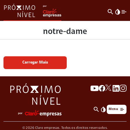
search
invert_colors
notre-dame
Carregar Mais
search
invert_colors
Menu
© 2026 Claro empresas. Todos os direitos reservados.