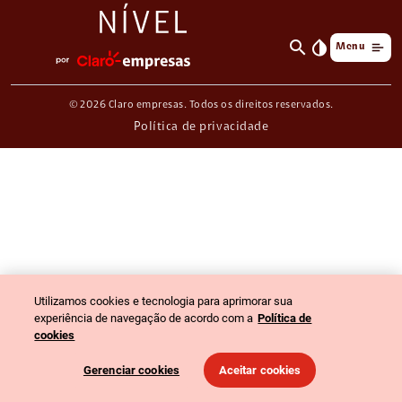
search
invert_colors
Menu
© 2026 Claro empresas. Todos os direitos reservados.
Política de privacidade
Utilizamos cookies e tecnologia para aprimorar sua
experiência de navegação de acordo com a
Política de
cookies
Gerenciar cookies
Aceitar cookies