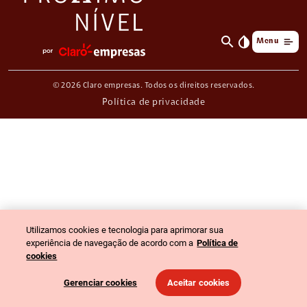
search
invert_colors
Menu
© 2026 Claro empresas. Todos os direitos reservados.
Política de privacidade
Utilizamos cookies e tecnologia para aprimorar sua
experiência de navegação de acordo com a
Política de
cookies
Gerenciar cookies
Aceitar cookies