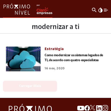
search
invert_colors
modernizar a ti
Estratégia
Como modernizar os sistemas legados de
TI, de acordo com quatro especialistas
16 nov, 2020
Carregar Mais