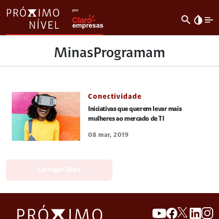
search
invert_colors
MinasProgramam
Conectividade
Iniciativas que querem levar mais
mulheres ao mercado de TI
08 mar, 2019
Carregar Mais