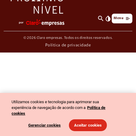
search
invert_colors
Menu
© 2026 Claro empresas. Todos os direitos reservados.
Política de privacidade
Utilizamos cookies e tecnologia para aprimorar sua
experiência de navegação de acordo com a
Política de
cookies
Gerenciar cookies
Aceitar cookies