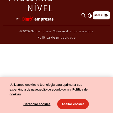
search
invert_colors
Menu
© 2026 Claro empresas. Todos os direitos reservados.
Política de privacidade
Utilizamos cookies e tecnologia para aprimorar sua
experiência de navegação de acordo com a
Política de
cookies
Gerenciar cookies
Aceitar cookies