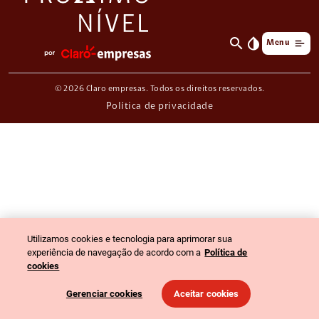
search
invert_colors
Menu
© 2026 Claro empresas. Todos os direitos reservados.
Política de privacidade
Utilizamos cookies e tecnologia para aprimorar sua
experiência de navegação de acordo com a
Política de
cookies
Gerenciar cookies
Aceitar cookies