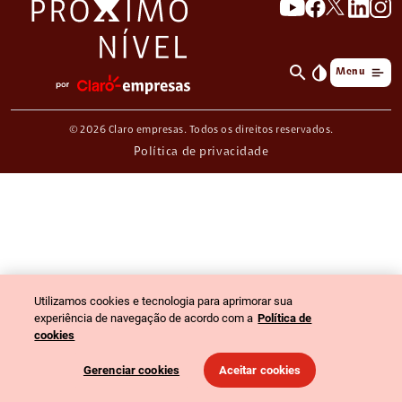
search
invert_colors
Menu
© 2026 Claro empresas. Todos os direitos reservados.
Política de privacidade
Utilizamos cookies e tecnologia para aprimorar sua
experiência de navegação de acordo com a
Política de
cookies
Gerenciar cookies
Aceitar cookies