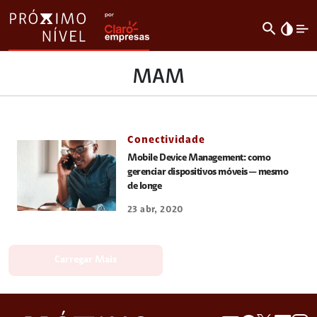
search
invert_colors
MAM
Conectividade
Mobile Device Management: como
gerenciar dispositivos móveis — mesmo
de longe
23 abr, 2020
Carregar Mais