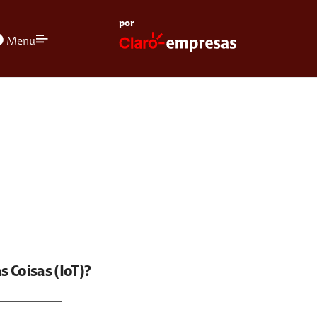
por
olors
Menu
s Coisas (IoT)?