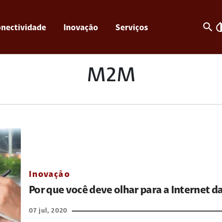
search
invert_c
nectividade
Inovação
Serviços
M2M
Inovação
Por que você deve olhar para a Internet da
07 jul, 2020