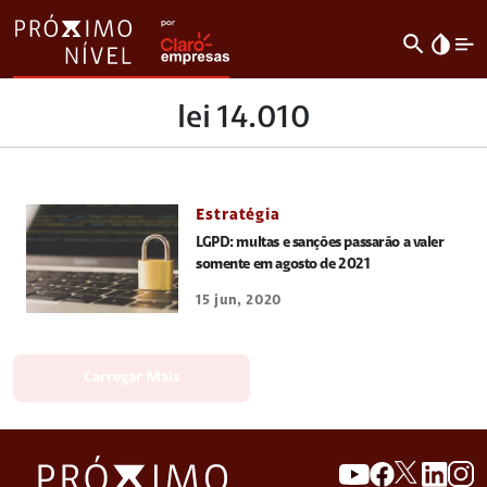
search
invert_colors
lei 14.010
Estratégia
LGPD: multas e sanções passarão a valer
somente em agosto de 2021
15 jun, 2020
Carregar Mais