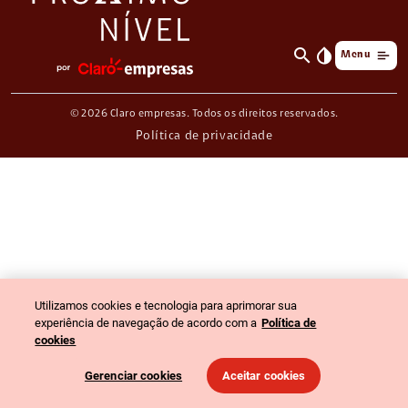
search
invert_colors
Menu
© 2026 Claro empresas. Todos os direitos reservados.
Política de privacidade
Utilizamos cookies e tecnologia para aprimorar sua
experiência de navegação de acordo com a
Política de
cookies
Gerenciar cookies
Aceitar cookies