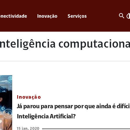
search
invert_c
nectividade
Inovação
Serviços
inteligência computaciona
Inovação
Já parou para pensar por que ainda é difícil
Inteligência Artificial?
15 jan, 2020