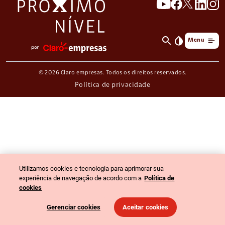
search
invert_colors
Menu
© 2026 Claro empresas. Todos os direitos reservados.
Política de privacidade
Utilizamos cookies e tecnologia para aprimorar sua
experiência de navegação de acordo com a
Política de
cookies
Gerenciar cookies
Aceitar cookies