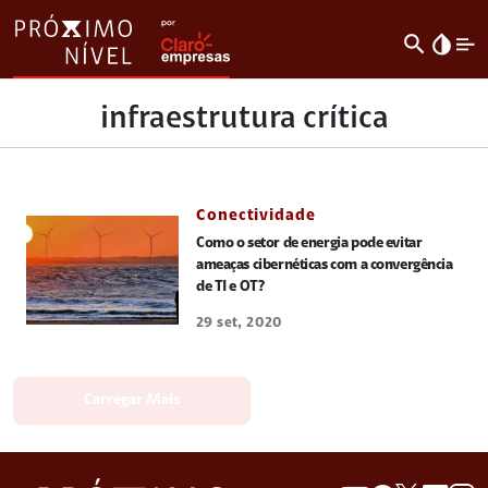
search
invert_colors
infraestrutura crítica
Conectividade
Como o setor de energia pode evitar
ameaças cibernéticas com a convergência
de TI e OT?
29 set, 2020
Carregar Mais