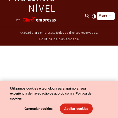
search
invert_colors
Menu
© 2026 Claro empresas. Todos os direitos reservados.
Política de privacidade
Utilizamos cookies e tecnologia para aprimorar sua
experiência de navegação de acordo com a
Política de
cookies
Gerenciar cookies
Aceitar cookies