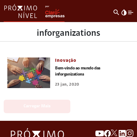
search
invert_colors
inforganizations
Inovação
Bem-vindo ao mundo das
inforganizations
23 jan, 2020
Carregar Mais