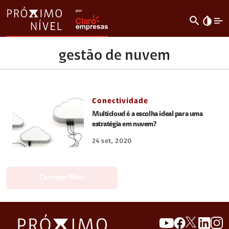
search
invert_colors
gestão de nuvem
Conectividade
Multicloud é a escolha ideal para uma
estratégia em nuvem?
24 set, 2020
Carregar Mais