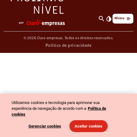
search
invert_colors
Menu
© 2026 Claro empresas. Todos os direitos reservados.
Política de privacidade
Utilizamos cookies e tecnologia para aprimorar sua
experiência de navegação de acordo com a
Política de
cookies
Gerenciar cookies
Aceitar cookies