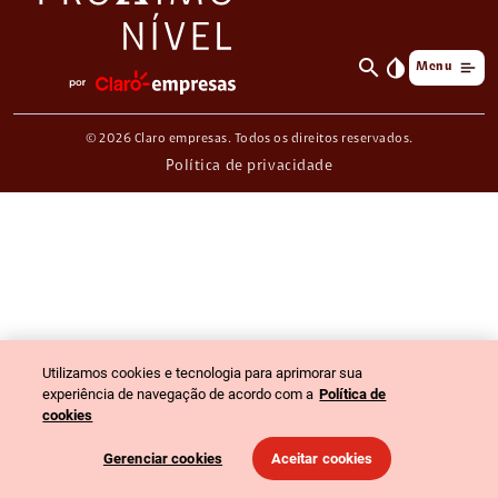
search
invert_colors
Menu
© 2026 Claro empresas. Todos os direitos reservados.
Política de privacidade
Utilizamos cookies e tecnologia para aprimorar sua
experiência de navegação de acordo com a
Política de
cookies
Gerenciar cookies
Aceitar cookies