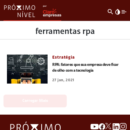
search
invert_colors
ferramentas rpa
Estratégia
RPA: fatores que sua empresa deve ficar
de olho com a tecnologia
27 jan, 2021
Carregar Mais