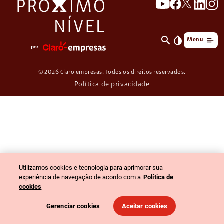
search
invert_colors
Menu
© 2026 Claro empresas. Todos os direitos reservados.
Política de privacidade
Utilizamos cookies e tecnologia para aprimorar sua
experiência de navegação de acordo com a
Política de
cookies
Gerenciar cookies
Aceitar cookies