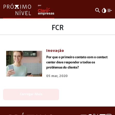
search
invert_colors
FCR
Inovação
Por que o primeiro contato com o contact
center deve responder a todos os
problemas do cliente?
05 mar, 2020
Carregar Mais