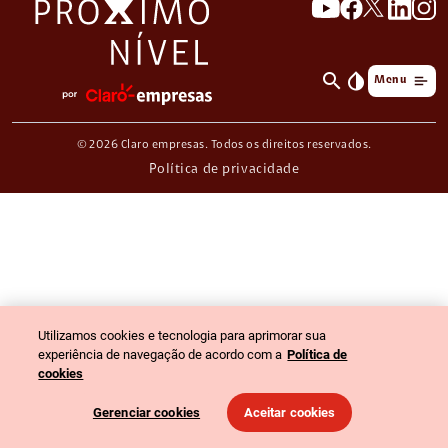
search
invert_colors
Menu
© 2026 Claro empresas. Todos os direitos reservados.
Política de privacidade
Utilizamos cookies e tecnologia para aprimorar sua
experiência de navegação de acordo com a
Política de
cookies
Gerenciar cookies
Aceitar cookies