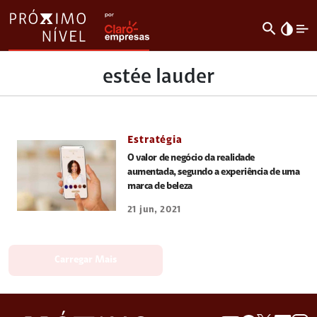
search
invert_colors
estée lauder
Estratégia
O valor de negócio da realidade
aumentada, segundo a experiência de uma
marca de beleza
21 jun, 2021
Carregar Mais