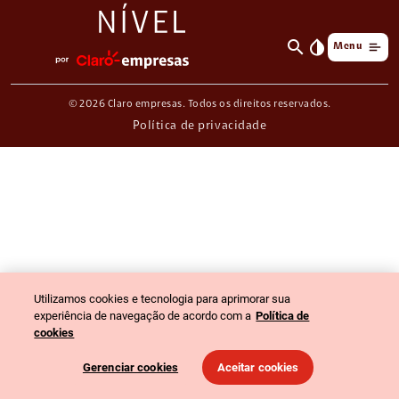
search
invert_colors
Menu
© 2026 Claro empresas. Todos os direitos reservados.
Política de privacidade
Utilizamos cookies e tecnologia para aprimorar sua
experiência de navegação de acordo com a
Política de
cookies
Gerenciar cookies
Aceitar cookies