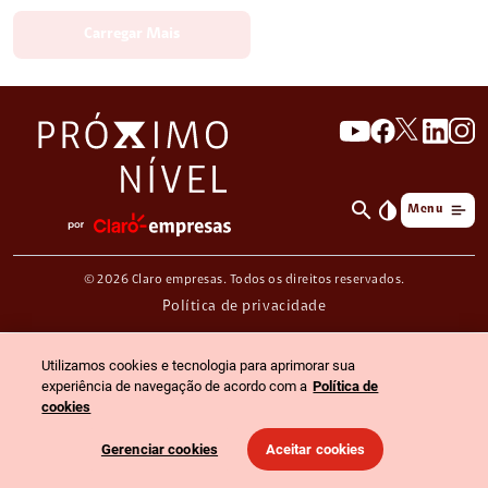
Carregar Mais
search
invert_colors
Menu
© 2026 Claro empresas. Todos os direitos reservados.
Política de privacidade
Utilizamos cookies e tecnologia para aprimorar sua
experiência de navegação de acordo com a
Política de
cookies
Gerenciar cookies
Aceitar cookies