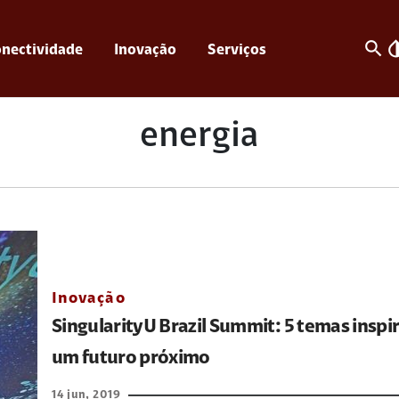
search
invert_c
nectividade
Inovação
Serviços
energia
Inovação
SingularityU Brazil Summit: 5 temas inspi
um futuro próximo
14 jun, 2019