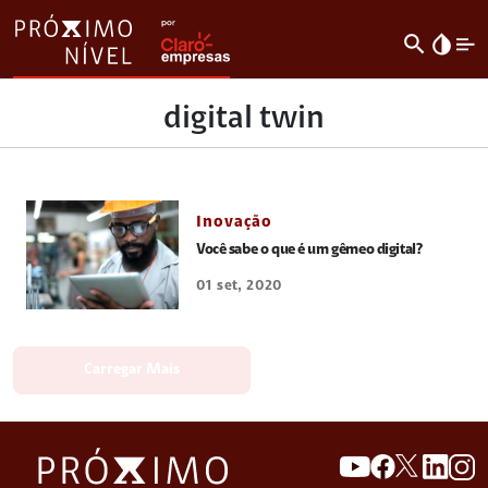
search
invert_colors
digital twin
Inovação
Você sabe o que é um gêmeo digital?
01 set, 2020
Carregar Mais