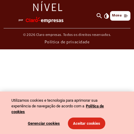
search
invert_colors
Menu
© 2026 Claro empresas. Todos os direitos reservados.
Política de privacidade
Utilizamos cookies e tecnologia para aprimorar sua
experiência de navegação de acordo com a
Política de
cookies
Gerenciar cookies
Aceitar cookies