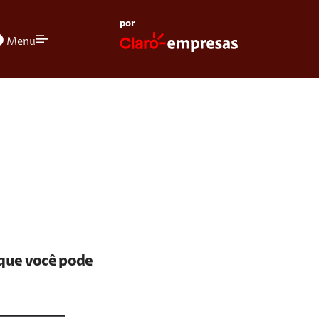
por
olors
Menu
 que você pode