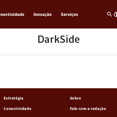
search
invert_c
nectividade
Inovação
Serviços
DarkSide
Estratégia
Sobre
Conectividade
Fale com a redação