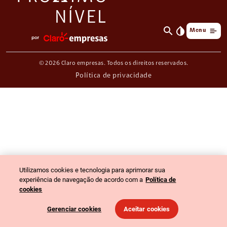
search
invert_colors
Menu
© 2026 Claro empresas. Todos os direitos reservados.
Política de privacidade
Utilizamos cookies e tecnologia para aprimorar sua
experiência de navegação de acordo com a
Política de
cookies
Gerenciar cookies
Aceitar cookies