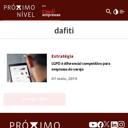
search
invert_colors
dafiti
Estratégia
LGPD é diferencial competitivo para
empresas do varejo
07 maio, 2019
Carregar Mais