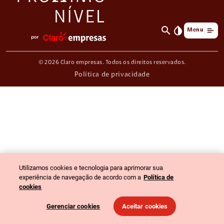
search
invert_colors
Menu
© 2026 Claro empresas. Todos os direitos reservados.
Política de privacidade
Utilizamos cookies e tecnologia para aprimorar sua
experiência de navegação de acordo com a
Política de
cookies
Gerenciar cookies
Aceitar cookies