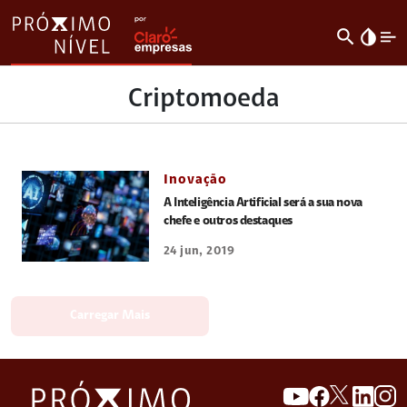
search
invert_colors
Criptomoeda
Inovação
A Inteligência Artificial será a sua nova
chefe e outros destaques
24 jun, 2019
Carregar Mais