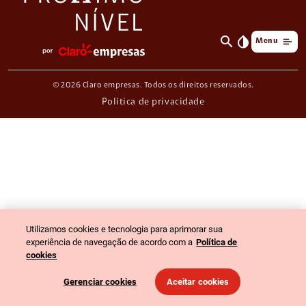
search
invert_colors
Menu
© 2026 Claro empresas. Todos os direitos reservados.
Política de privacidade
Utilizamos cookies e tecnologia para aprimorar sua
experiência de navegação de acordo com a
Política de
cookies
Gerenciar cookies
Aceitar cookies