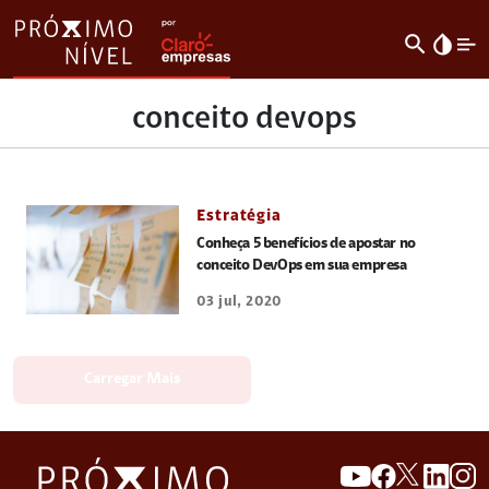
search
invert_colors
conceito devops
Estratégia
Conheça 5 benefícios de apostar no
conceito DevOps em sua empresa
03 jul, 2020
Carregar Mais