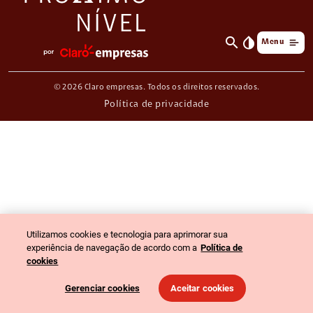
search
invert_colors
Menu
© 2026 Claro empresas. Todos os direitos reservados.
Política de privacidade
Utilizamos cookies e tecnologia para aprimorar sua
experiência de navegação de acordo com a
Política de
cookies
Gerenciar cookies
Aceitar cookies