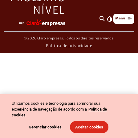
search
invert_colors
Menu
© 2026 Claro empresas. Todos os direitos reservados.
Política de privacidade
Utilizamos cookies e tecnologia para aprimorar sua
experiência de navegação de acordo com a
Política de
cookies
Gerenciar cookies
Aceitar cookies