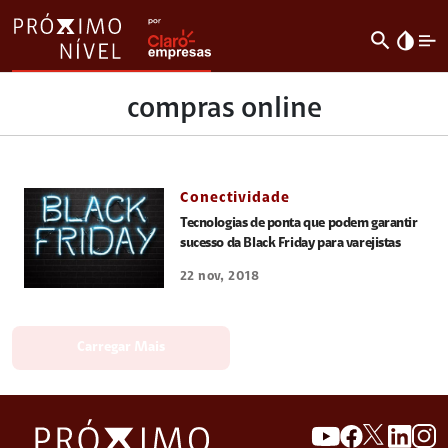
search
invert_colors
compras online
Conectividade
Tecnologias de ponta que podem garantir
sucesso da Black Friday para varejistas
22 nov, 2018
Carregar Mais