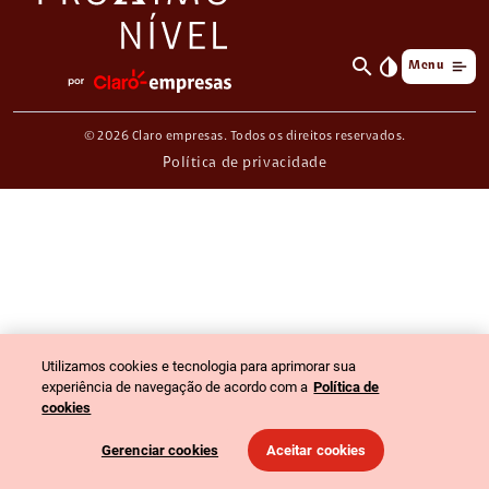
search
invert_colors
Menu
© 2026 Claro empresas. Todos os direitos reservados.
Política de privacidade
Utilizamos cookies e tecnologia para aprimorar sua
experiência de navegação de acordo com a
Política de
cookies
Gerenciar cookies
Aceitar cookies