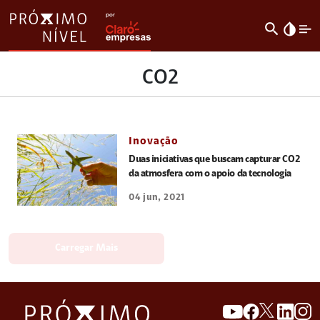
search
invert_colors
CO2
Inovação
Duas iniciativas que buscam capturar CO2
da atmosfera com o apoio da tecnologia
04 jun, 2021
Carregar Mais