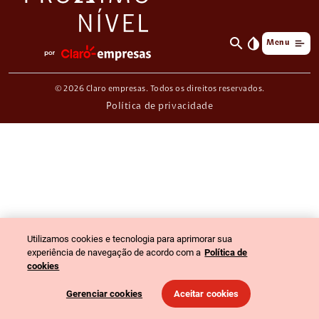
search
invert_colors
Menu
© 2026 Claro empresas. Todos os direitos reservados.
Política de privacidade
Utilizamos cookies e tecnologia para aprimorar sua
experiência de navegação de acordo com a
Política de
cookies
Gerenciar cookies
Aceitar cookies