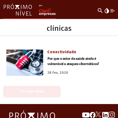
search
invert_colors
clínicas
Conectividade
Por que o setor da saúde ainda é
vulnerável a ataques cibernéticos?
28 fev, 2020
Carregar Mais