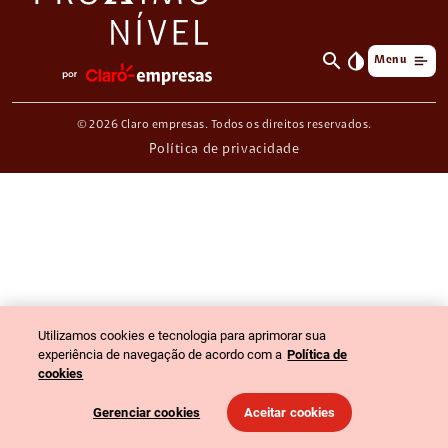
search
invert_colors
Menu
© 2026 Claro empresas. Todos os direitos reservados.
Política de privacidade
Utilizamos cookies e tecnologia para aprimorar sua
experiência de navegação de acordo com a
Política de
cookies
Gerenciar cookies
Aceitar cookies