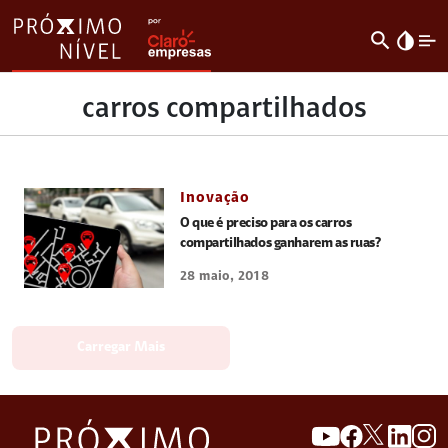
search
invert_colors
carros compartilhados
Inovação
O que é preciso para os carros
compartilhados ganharem as ruas?
28 maio, 2018
Carregar Mais