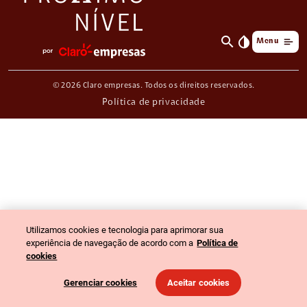
search
invert_colors
Menu
© 2026 Claro empresas. Todos os direitos reservados.
Política de privacidade
Utilizamos cookies e tecnologia para aprimorar sua
experiência de navegação de acordo com a
Política de
cookies
Gerenciar cookies
Aceitar cookies