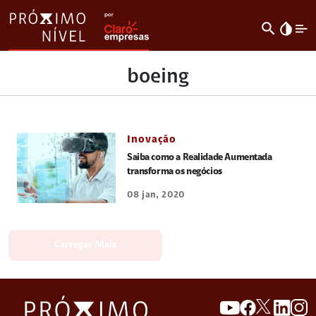
search
invert_colors
boeing
Inovação
Saiba como a Realidade Aumentada
transforma os negócios
08 jan, 2020
Carregar Mais