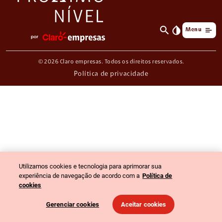
search
invert_colors
Menu
© 2026 Claro empresas. Todos os direitos reservados.
Política de privacidade
Utilizamos cookies e tecnologia para aprimorar sua
experiência de navegação de acordo com a
Política de
cookies
Gerenciar cookies
Aceitar cookies