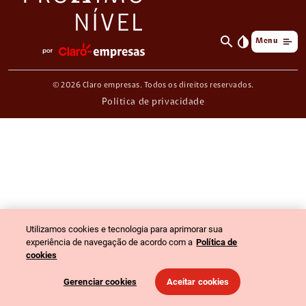
search
invert_colors
Menu
© 2026 Claro empresas. Todos os direitos reservados.
Política de privacidade
Utilizamos cookies e tecnologia para aprimorar sua
experiência de navegação de acordo com a
Política de
cookies
Gerenciar cookies
Aceitar cookies