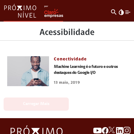
search
invert_colors
Acessibilidade
Conectividade
Machine Learning é o futuro e outros
destaques do Google I/O
13 maio, 2019
Carregar Mais