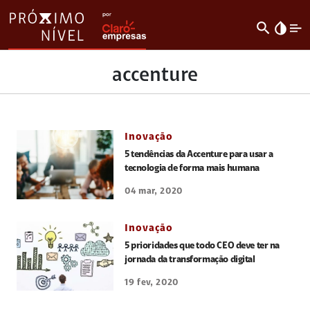
search
invert_colors
accenture
Inovação
5 tendências da Accenture para usar a
tecnologia de forma mais humana
04 mar, 2020
Inovação
5 prioridades que todo CEO deve ter na
jornada da transformação digital
19 fev, 2020