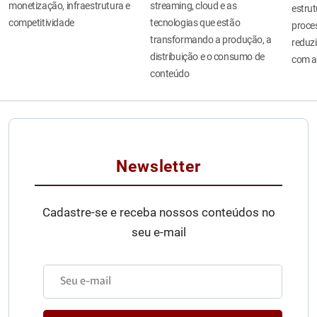
monetização, infraestrutura e
streaming, cloud e as
estru
competitividade
tecnologias que estão
proces
transformando a produção, a
reduzi
distribuição e o consumo de
com a
conteúdo
Newsletter
Cadastre-se e receba nossos conteúdos no
seu e-mail