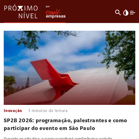
search
invert_colors
Inovação
3
minutos de leitura
SP2B 2026: programação, palestrantes e como
participar do evento em São Paulo
Durante os oito dias, o parque receberá conferências, painéis,