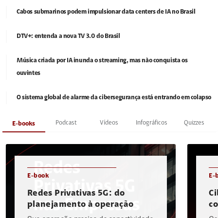
Cabos submarinos podem impulsionar data centers de IA no Brasil
DTV+: entenda a nova TV 3.0 do Brasil
Música criada por IA inunda o streaming, mas não conquista os
ouvintes
O sistema global de alarme da cibersegurança está entrando em colapso
Podcast
Vídeos
Infográficos
Quizzes
E-books
E-book
E-
Redes Privativas 5G: do
Ci
planejamento à operação
c