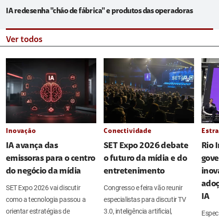
IA redesenha "chão de fábrica" e produtos das operadoras
Ver todos
Inovação
Conectividade
Estra
IA avança das
SET Expo 2026 debate
Rio 
emissoras para o centro
o futuro da mídia e do
gove
do negócio da mídia
entretenimento
inov
adoç
SET Expo 2026 vai discutir
Congresso e feira vão reunir
IA
como a tecnologia passou a
especialistas para discutir TV
orientar estratégias de
3.0, inteligência artificial,
Espec