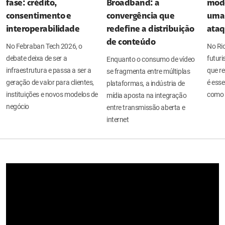
fase: crédito,
Broadband: a
mode
consentimento e
convergência que
uma 
interoperabilidade
redefine a distribuição
ata
de conteúdo
No Febraban Tech 2026, o
No Ri
debate deixa de ser a
futuri
Enquanto o consumo de vídeo
infraestrutura e passa a ser a
que re
se fragmenta entre múltiplas
geração de valor para clientes,
é esse
plataformas, a indústria de
instituições e novos modelos de
como 
mídia aposta na integração
negócio
entre transmissão aberta e
internet