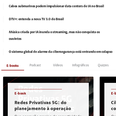
Cabos submarinos podem impulsionar data centers de IA no Brasil
DTV+: entenda a nova TV 3.0 do Brasil
Música criada por IA inunda o streaming, mas não conquista os
ouvintes
O sistema global de alarme da cibersegurança está entrando em colapso
Podcast
Vídeos
Infográficos
Quizzes
E-books
E-book
E-
Redes Privativas 5G: do
Ci
planejamento à operação
c