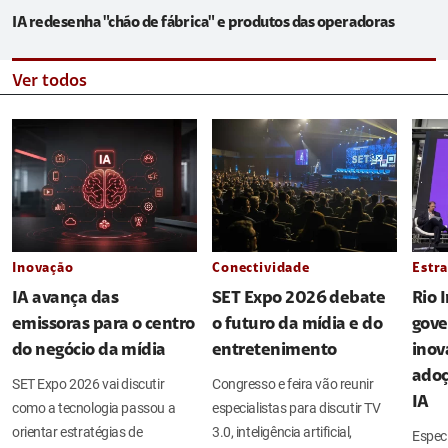
IA redesenha "chão de fábrica" e produtos das operadoras
Ver todos
Inovação
Conectividade
Estra
IA avança das
SET Expo 2026 debate
Rio 
emissoras para o centro
o futuro da mídia e do
gove
do negócio da mídia
entretenimento
inov
adoç
SET Expo 2026 vai discutir
Congresso e feira vão reunir
IA
como a tecnologia passou a
especialistas para discutir TV
orientar estratégias de
3.0, inteligência artificial,
Espec