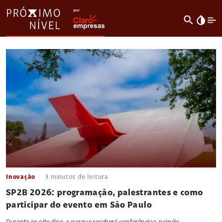
search
invert_colors
Inovação
3
minutos de leitura
SP2B 2026: programação, palestrantes e como
participar do evento em São Paulo
Durante os oito dias, o parque receberá conferências, painéis,