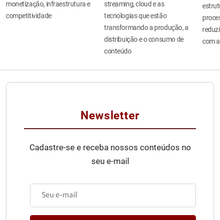
monetização, infraestrutura e
streaming, cloud e as
estru
competitividade
tecnologias que estão
proces
transformando a produção, a
reduzi
distribuição e o consumo de
com a
conteúdo
Newsletter
Cadastre-se e receba nossos conteúdos no
seu e-mail