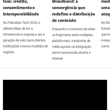
fase: crédito,
Broadband: a
mode
consentimento e
convergência que
uma 
interoperabilidade
redefine a distribuição
ata
de conteúdo
No Febraban Tech 2026, o
No Ri
debate deixa de ser a
futuri
Enquanto o consumo de vídeo
infraestrutura e passa a ser a
que re
se fragmenta entre múltiplas
geração de valor para clientes,
é esse
plataformas, a indústria de
instituições e novos modelos de
como 
mídia aposta na integração
negócio
entre transmissão aberta e
internet