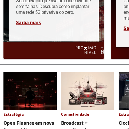
Sua operação precisa de conectividade
Co
sem falhas. Descubra como implantar
pr
uma rede 5G privativa do zero.
en
ma
Saiba mais
Sa
Estratégia
Conectividade
Estra
Open Finance em nova
Broadcast +
Cloc