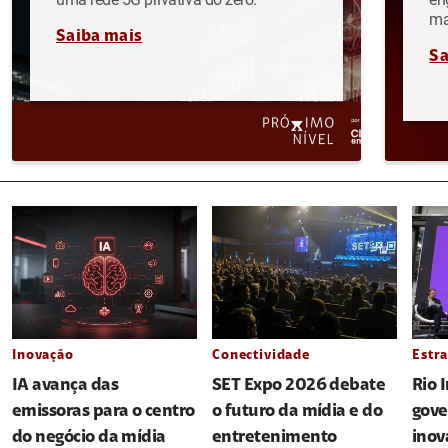
ma
Saiba mais
Sa
Inovação
Conectividade
Estra
IA avança das
SET Expo 2026 debate
Rio 
emissoras para o centro
o futuro da mídia e do
gove
do negócio da mídia
entretenimento
inov