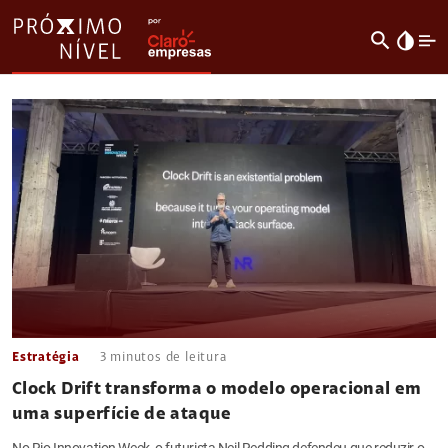
search
invert_colors
Estratégia
3
minutos de leitura
Clock Drift transforma o modelo operacional em
uma superfície de ataque
No Rio Innovation Week, o futurista Neil Redding defendeu que reduzir o