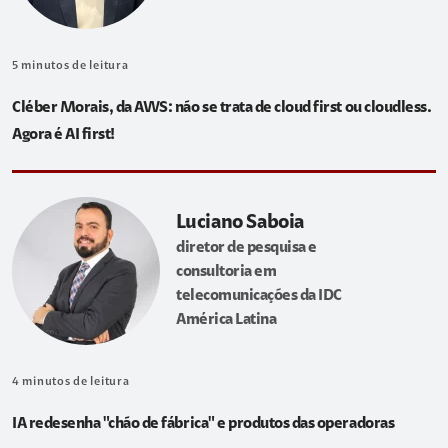
5
minutos de leitura
Cléber Morais, da AWS: não se trata de cloud first ou cloudless.
Agora é AI first!
Luciano Saboia
diretor de pesquisa e
consultoria em
telecomunicações da IDC
América Latina
4
minutos de leitura
IA redesenha "chão de fábrica" e produtos das operadoras