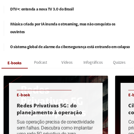
DTV+: entenda a nova TV 3.0 do Brasil
Música criada por IA inunda o streaming, mas não conquista os
ouvintes
O sistema global de alarme da cibersegurança está entrando em colapso
Podcast
Vídeos
Infográficos
Quizzes
E-books
E-book
E-
Redes Privativas 5G: do
Ci
planejamento à operação
c
Sua operação precisa de conectividade
Co
sem falhas. Descubra como implantar
pr
uma rede 5G privativa do zero.
en