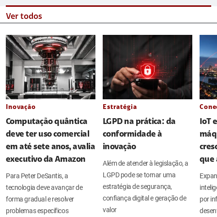
Ver todos
Inovação
Estratégia
Cone
Computação quântica
LGPD na prática: da
IoT 
deve ter uso comercial
conformidade à
máq
em até sete anos, avalia
inovação
cres
executivo da Amazon
que 
Além de atender à legislação, a
LGPD pode se tornar uma
Para Peter DeSantis, a
Expan
estratégia de segurança,
tecnologia deve avançar de
intel
confiança digital e geração de
forma gradual e resolver
por in
valor
problemas específicos
desen