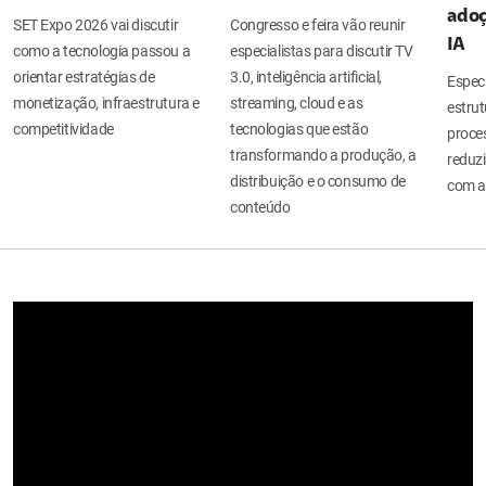
adoç
SET Expo 2026 vai discutir
Congresso e feira vão reunir
IA
como a tecnologia passou a
especialistas para discutir TV
orientar estratégias de
3.0, inteligência artificial,
Espec
monetização, infraestrutura e
streaming, cloud e as
estru
competitividade
tecnologias que estão
proces
transformando a produção, a
reduzi
distribuição e o consumo de
com a
conteúdo