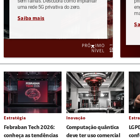
sem falhas. Descubra como implantar
pr
uma rede 5G privativa do zero.
en
ma
Saiba mais
Sa
Estratégia
Inovação
Estra
Febraban Tech 2026:
Computação quântica
LGPD
conheça as tendências
deve ter uso comercial
conf