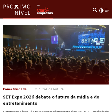
search
invert_colors
Conectividade
5
minutos de leitura
SET Expo 2026 debate o futuro da mídia e do
entretenimento
Congresso e feira vão reunir especialistas para discutir TV 3.0, inteligência