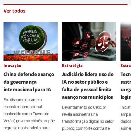
Ver todos
Inovação
Estratégia
Estra
China defende avanço
Judiciário lidera uso de
Tecn
da governança
IA no setor público e
rast
internacional para IA
falta de pessoal limita
carg
avanço nos municípios
logí
Em discurso durante o
encontro internacional
Levantamento do Cetic.br
Inicia
conhecido como "Davos de
revela assimetrias na
amplia
Verão", governo chinês propõe
transformação digital no setor
dados
regras globais e alerta para
público, com forte contraste
aument