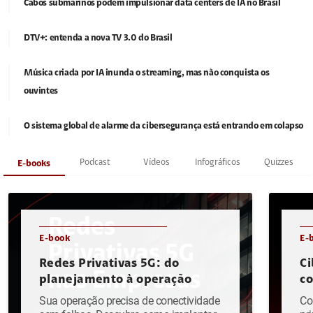
Cabos submarinos podem impulsionar data centers de IA no Brasil
DTV+: entenda a nova TV 3.0 do Brasil
Música criada por IA inunda o streaming, mas não conquista os
ouvintes
O sistema global de alarme da cibersegurança está entrando em colapso
Podcast
Vídeos
Infográficos
Quizzes
E-books
E-book
E-
Redes Privativas 5G: do
Ci
planejamento à operação
c
Sua operação precisa de conectividade
Co