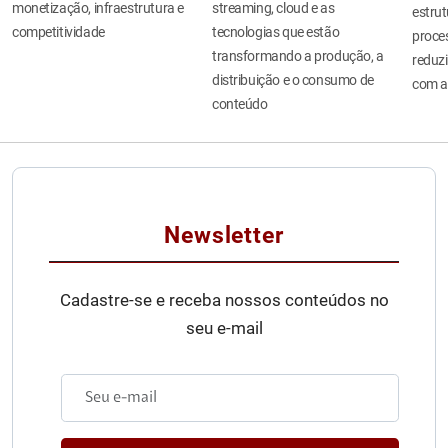
monetização, infraestrutura e
streaming, cloud e as
estru
competitividade
tecnologias que estão
proces
transformando a produção, a
reduzi
distribuição e o consumo de
com a
conteúdo
Newsletter
Cadastre-se e receba nossos conteúdos no
seu e-mail