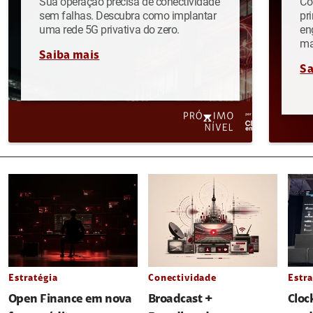
Sua operação precisa de conectividade
Co
sem falhas. Descubra como implantar
pr
uma rede 5G privativa do zero.
en
ma
Saiba mais
Sa
Estratégia
Conectividade
Estra
Open Finance em nova
Broadcast +
Cloc