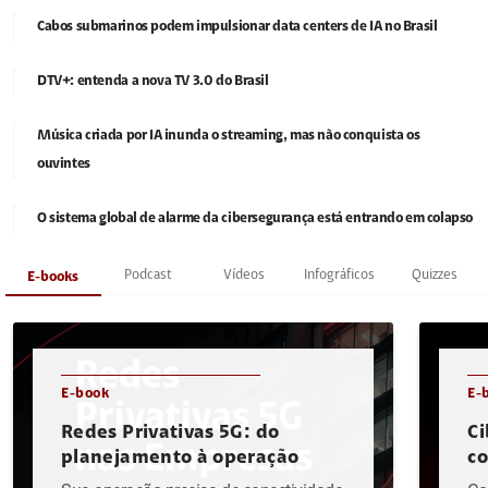
Cabos submarinos podem impulsionar data centers de IA no Brasil
DTV+: entenda a nova TV 3.0 do Brasil
Música criada por IA inunda o streaming, mas não conquista os
ouvintes
O sistema global de alarme da cibersegurança está entrando em colapso
Podcast
Vídeos
Infográficos
Quizzes
E-books
E-book
E-
Redes Privativas 5G: do
Ci
planejamento à operação
c