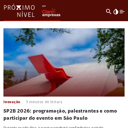
search
invert_colors
Inovação
3
minutos de leitura
SP2B 2026: programação, palestrantes e como
participar do evento em São Paulo
Durante os oito dias, o parque receberá conferências, painéis,