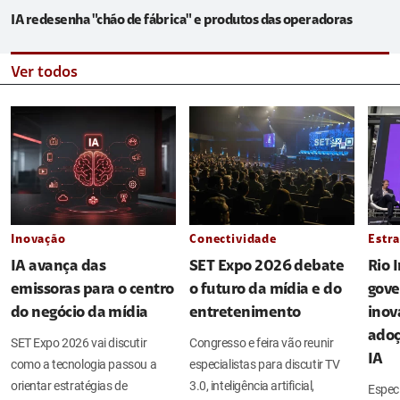
IA redesenha "chão de fábrica" e produtos das operadoras
Ver todos
Inovação
Conectividade
Estra
IA avança das
SET Expo 2026 debate
Rio 
emissoras para o centro
o futuro da mídia e do
gove
do negócio da mídia
entretenimento
inov
adoç
SET Expo 2026 vai discutir
Congresso e feira vão reunir
IA
como a tecnologia passou a
especialistas para discutir TV
orientar estratégias de
3.0, inteligência artificial,
Espec