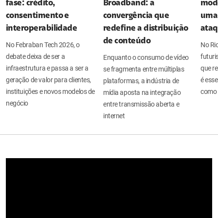
fase: crédito,
Broadband: a
mode
consentimento e
convergência que
uma 
interoperabilidade
redefine a distribuição
ata
de conteúdo
No Febraban Tech 2026, o
No Ri
debate deixa de ser a
futuri
Enquanto o consumo de vídeo
infraestrutura e passa a ser a
que re
se fragmenta entre múltiplas
geração de valor para clientes,
é esse
plataformas, a indústria de
instituições e novos modelos de
como 
mídia aposta na integração
negócio
entre transmissão aberta e
internet