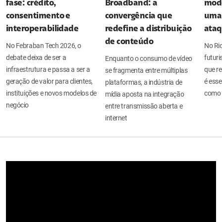
fase: crédito,
Broadband: a
mode
consentimento e
convergência que
uma 
interoperabilidade
redefine a distribuição
ata
de conteúdo
No Febraban Tech 2026, o
No Ri
debate deixa de ser a
futuri
Enquanto o consumo de vídeo
infraestrutura e passa a ser a
que re
se fragmenta entre múltiplas
geração de valor para clientes,
é esse
plataformas, a indústria de
instituições e novos modelos de
como 
mídia aposta na integração
negócio
entre transmissão aberta e
internet