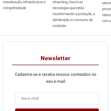
monetização, infraestrutura e
streaming, cloud e as
estru
competitividade
tecnologias que estão
proces
transformando a produção, a
reduzi
distribuição e o consumo de
com a
conteúdo
Newsletter
Cadastre-se e receba nossos conteúdos no
seu e-mail