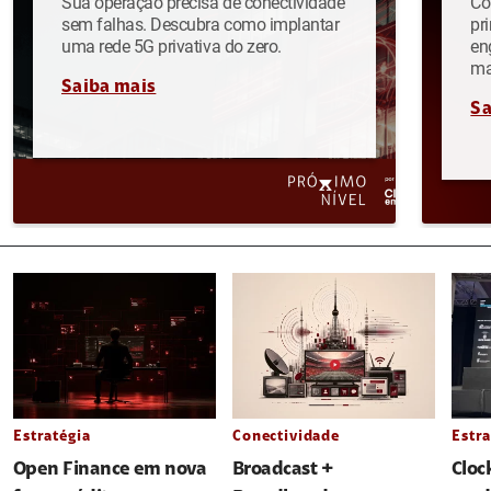
Sua operação precisa de conectividade
Co
sem falhas. Descubra como implantar
pr
uma rede 5G privativa do zero.
en
ma
Saiba mais
Sa
Estratégia
Conectividade
Estra
Open Finance em nova
Broadcast +
Cloc