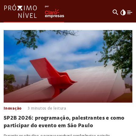
search
invert_colors
Inovação
3
minutos de leitura
SP2B 2026: programação, palestrantes e como
participar do evento em São Paulo
Durante os oito dias, o parque receberá conferências, painéis,