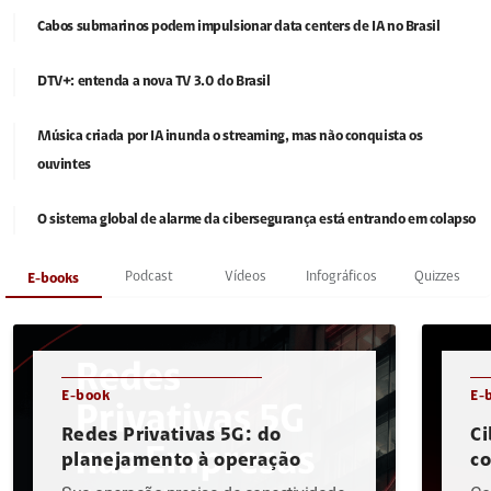
Cabos submarinos podem impulsionar data centers de IA no Brasil
DTV+: entenda a nova TV 3.0 do Brasil
Música criada por IA inunda o streaming, mas não conquista os
ouvintes
O sistema global de alarme da cibersegurança está entrando em colapso
Podcast
Vídeos
Infográficos
Quizzes
E-books
E-book
E-
Redes Privativas 5G: do
Ci
planejamento à operação
c