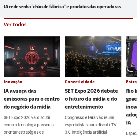
IA redesenha "chão de fábrica" e produtos das operadoras
Ver todos
Inovação
Conectividade
Estra
IA avança das
SET Expo 2026 debate
Rio 
emissoras para o centro
o futuro da mídia e do
gove
do negócio da mídia
entretenimento
inov
adoç
SET Expo 2026 vai discutir
Congresso e feira vão reunir
IA
como a tecnologia passou a
especialistas para discutir TV
orientar estratégias de
3.0, inteligência artificial,
Espec