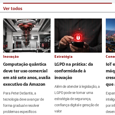
Ver todos
Inovação
Estratégia
Cone
Computação quântica
LGPD na prática: da
IoT 
deve ter uso comercial
conformidade à
máq
em até sete anos, avalia
inovação
cres
executivo da Amazon
que 
Além de atender à legislação, a
LGPD pode se tornar uma
Para Peter DeSantis, a
Expan
estratégia de segurança,
tecnologia deve avançar de
intel
confiança digital e geração de
forma gradual e resolver
por in
valor
problemas específicos
desen