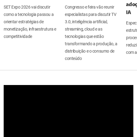
adoç
SET Expo 2026 vai discutir
Congresso e feira vão reunir
IA
como a tecnologia passou a
especialistas para discutir TV
orientar estratégias de
3.0, inteligência artificial,
Espec
monetização, infraestrutura e
streaming, cloud e as
estru
competitividade
tecnologias que estão
proces
transformando a produção, a
reduzi
distribuição e o consumo de
com a
conteúdo