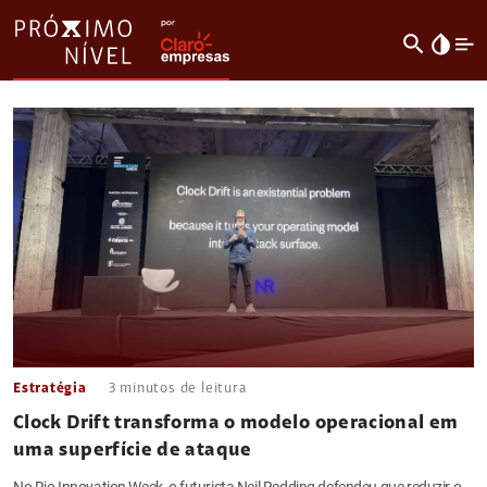
search
invert_colors
Estratégia
3
minutos de leitura
Clock Drift transforma o modelo operacional em
uma superfície de ataque
No Rio Innovation Week, o futurista Neil Redding defendeu que reduzir o