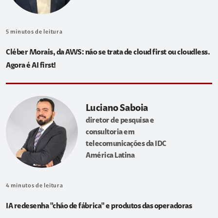
5
minutos de leitura
Cléber Morais, da AWS: não se trata de cloud first ou cloudless.
Agora é AI first!
Luciano Saboia
diretor de pesquisa e
consultoria em
telecomunicações da IDC
América Latina
4
minutos de leitura
IA redesenha "chão de fábrica" e produtos das operadoras