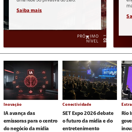
ma
Saiba mais
Sa
Inovação
Conectividade
Estra
IA avança das
SET Expo 2026 debate
Rio 
emissoras para o centro
o futuro da mídia e do
gove
do negócio da mídia
entretenimento
inov