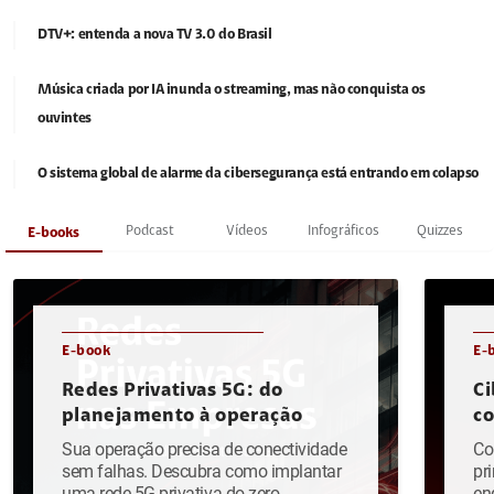
DTV+: entenda a nova TV 3.0 do Brasil
Música criada por IA inunda o streaming, mas não conquista os
ouvintes
O sistema global de alarme da cibersegurança está entrando em colapso
Podcast
Vídeos
Infográficos
Quizzes
E-books
E-book
E-
Redes Privativas 5G: do
Ci
planejamento à operação
c
Sua operação precisa de conectividade
Co
sem falhas. Descubra como implantar
pr
uma rede 5G privativa do zero.
en