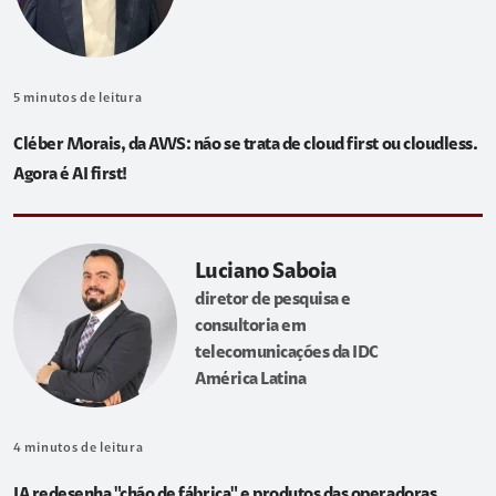
5
minutos de leitura
Cléber Morais, da AWS: não se trata de cloud first ou cloudless.
Agora é AI first!
Luciano Saboia
diretor de pesquisa e
consultoria em
telecomunicações da IDC
América Latina
4
minutos de leitura
IA redesenha "chão de fábrica" e produtos das operadoras