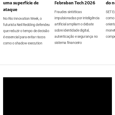
uma superfície de
Febraban Tech 2026
do n
ataque
Fraudes sintéticas
SET Ex
impulsionadas por inteligência
como 
No Rio Innovation Week, o
artificial ampliam o debate
orient
futurista Neil Redding defendeu
sobre identidade digital,
moneti
que reduzir o tempo de decisão
autenticação e segurança no
compe
é essencial para evitar riscos
sistema financeiro
como o shadow execution