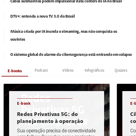
Cabos submarinos podem impulsionar data centers de IA no Brasil
DTV+: entenda a nova TV 3.0 do Brasil
Música criada por IA inunda o streaming, mas não conquista os
ouvintes
O sistema global de alarme da cibersegurança está entrando em colapso
Podcast
Vídeos
Infográficos
Quizzes
E-books
E-book
E-
Redes Privativas 5G: do
Ci
planejamento à operação
c
Sua operação precisa de conectividade
Co