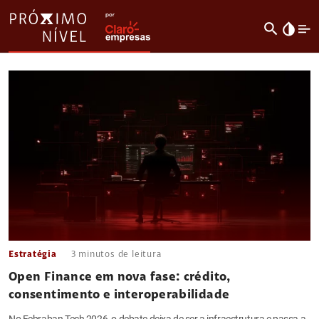
search
invert_colors
Estratégia
3
minutos de leitura
Open Finance em nova fase: crédito,
consentimento e interoperabilidade
No Febraban Tech 2026, o debate deixa de ser a infraestrutura e passa a