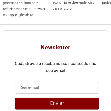
economia verde e tendências
probl
processos e cultura para
para o futuro
reduzir riscos e capturar valor
com aplicações de IA
Newsletter
Cadastre-se e receba nossos conteúdos no
seu e-mail
Enviar