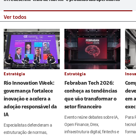
Ver todos
Estratégia
Estratégia
Inov
Rio Innovation Week:
Febraban Tech 2026:
Comp
governança fortalece
conheça as tendências
deve
inovação e acelera a
que vão transformar o
em a
adoção responsável da
setor financeiro
exec
IA
Evento reúne debates sobre IA,
Para P
Open Finance, Drex,
tecno
Especialistas defenderam a
infraestrutura digital, fintechs e
forma 
estruturação de normas,