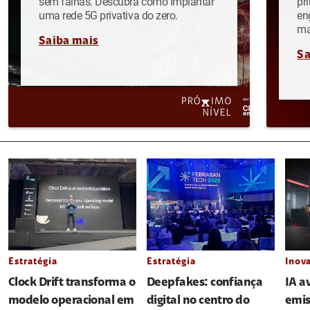
sem falhas. Descubra como implantar
pr
uma rede 5G privativa do zero.
en
ma
Saiba mais
Sa
Estratégia
Estratégia
Inov
Clock Drift transforma o
Deepfakes: confiança
IA a
modelo operacional em
digital no centro do
emis