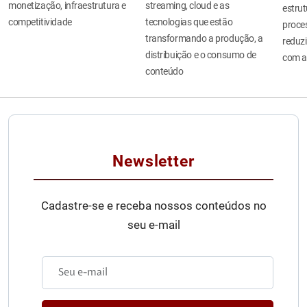
monetização, infraestrutura e
streaming, cloud e as
estru
competitividade
tecnologias que estão
proces
transformando a produção, a
reduzi
distribuição e o consumo de
com a
conteúdo
Newsletter
Cadastre-se e receba nossos conteúdos no
seu e-mail