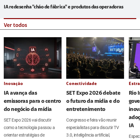
IA redesenha "chão de fábrica" e produtos das operadoras
Ver todos
Inovação
Conectividade
Estra
IA avança das
SET Expo 2026 debate
Rio 
emissoras para o centro
o futuro da mídia e do
gove
do negócio da mídia
entretenimento
inov
adoç
SET Expo 2026 vai discutir
Congresso e feira vão reunir
IA
como a tecnologia passou a
especialistas para discutir TV
orientar estratégias de
3.0, inteligência artificial,
Espec