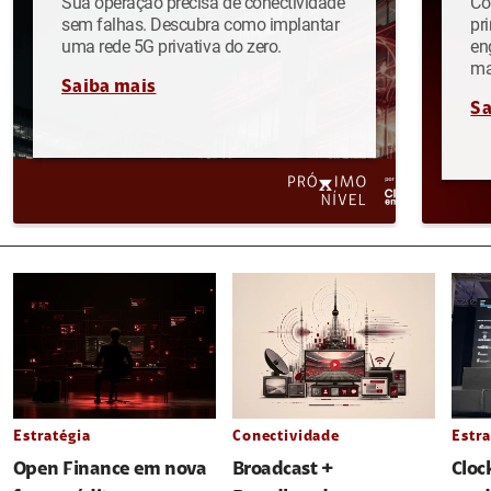
Sua operação precisa de conectividade
Co
sem falhas. Descubra como implantar
pr
uma rede 5G privativa do zero.
en
ma
Saiba mais
Sa
Estratégia
Conectividade
Estra
Open Finance em nova
Broadcast +
Cloc