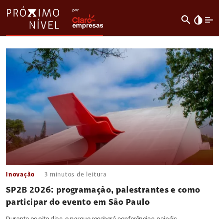
search
invert_colors
Inovação
3
minutos de leitura
SP2B 2026: programação, palestrantes e como
participar do evento em São Paulo
Durante os oito dias, o parque receberá conferências, painéis,