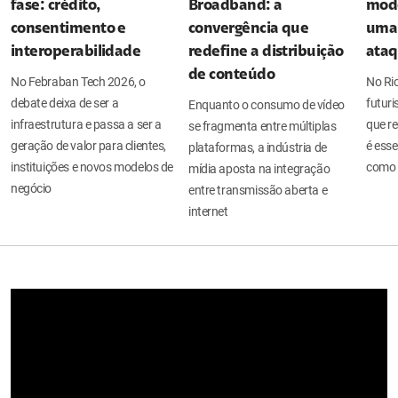
fase: crédito,
Broadband: a
mode
consentimento e
convergência que
uma 
interoperabilidade
redefine a distribuição
ata
de conteúdo
No Febraban Tech 2026, o
No Ri
debate deixa de ser a
futuri
Enquanto o consumo de vídeo
infraestrutura e passa a ser a
que re
se fragmenta entre múltiplas
geração de valor para clientes,
é esse
plataformas, a indústria de
instituições e novos modelos de
como 
mídia aposta na integração
negócio
entre transmissão aberta e
internet