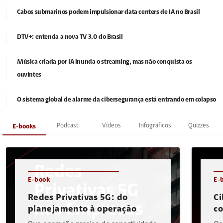
Cabos submarinos podem impulsionar data centers de IA no Brasil
DTV+: entenda a nova TV 3.0 do Brasil
Música criada por IA inunda o streaming, mas não conquista os
ouvintes
O sistema global de alarme da cibersegurança está entrando em colapso
Podcast
Vídeos
Infográficos
Quizzes
E-books
E-book
E-
Redes Privativas 5G: do
Ci
planejamento à operação
c