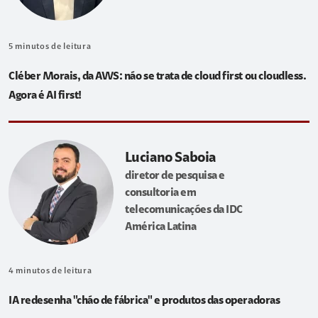
5
minutos de leitura
Cléber Morais, da AWS: não se trata de cloud first ou cloudless.
Agora é AI first!
Luciano Saboia
diretor de pesquisa e
consultoria em
telecomunicações da IDC
América Latina
4
minutos de leitura
IA redesenha "chão de fábrica" e produtos das operadoras