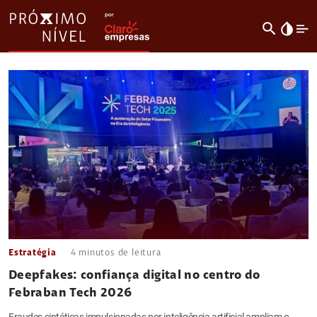
search
invert_colors
Estratégia
4
minutos de leitura
Deepfakes: confiança digital no centro do
Febraban Tech 2026
Fraudes sintéticas impulsionadas por inteligência artificial ampliam o