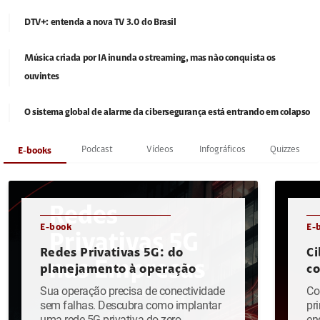
DTV+: entenda a nova TV 3.0 do Brasil
Música criada por IA inunda o streaming, mas não conquista os
ouvintes
O sistema global de alarme da cibersegurança está entrando em colapso
Podcast
Vídeos
Infográficos
Quizzes
E-books
E-book
E-
Redes Privativas 5G: do
Ci
planejamento à operação
c
Sua operação precisa de conectividade
Co
sem falhas. Descubra como implantar
pr
uma rede 5G privativa do zero.
en