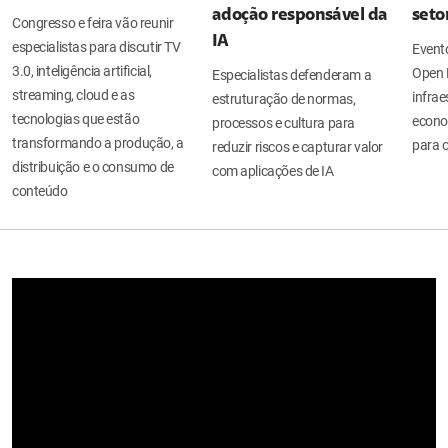
adoção responsável da
seto
Congresso e feira vão reunir
IA
especialistas para discutir TV
Evento
3.0, inteligência artificial,
Open 
Especialistas defenderam a
streaming, cloud e as
infrae
estruturação de normas,
tecnologias que estão
econo
processos e cultura para
transformando a produção, a
para o
reduzir riscos e capturar valor
distribuição e o consumo de
com aplicações de IA
conteúdo