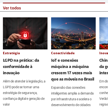
Ver todos
Estratégia
Conectividade
Inov
LGPD na prática: da
IoT e conexões
Chin
conformidade à
máquina a máquina
da g
inovação
crescem 17 vezes mais
inte
que as móveis no Brasil
Além de atender à legislação, a
Em di
LGPD pode se tornar uma
encont
Expansão das conexões
estratégia de segurança,
conhe
inteligentes amplia a demanda
confiança digital e geração de
Verão
por infraestrutura e acelera o
valor
regras
desenvolvimento de cidades