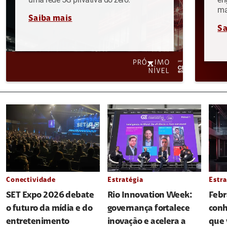
ma
Saiba mais
Sa
Conectividade
Estratégia
Estra
SET Expo 2026 debate
Rio Innovation Week:
Febr
o futuro da mídia e do
governança fortalece
conh
entretenimento
inovação e acelera a
que 